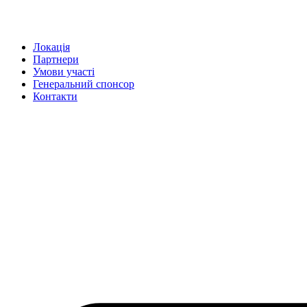
Перейти
до
вмісту
Локація
Партнери
Умови участі
Генеральний спонсор
Контакти