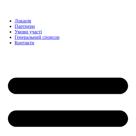
Перейти
до
вмісту
Локація
Партнери
Умови участі
Генеральний спонсор
Контакти