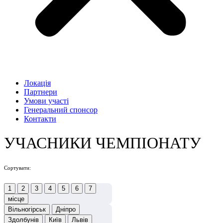
Локація
Партнери
Умови участі
Генеральний спонсор
Контакти
УЧАСНИКИ ЧЕМПІОНАТУ
Сортувати:
1
2
3
4
5
6
7
місце
Вільногірськ
Дніпро
Здолбунів
Київ
Львів