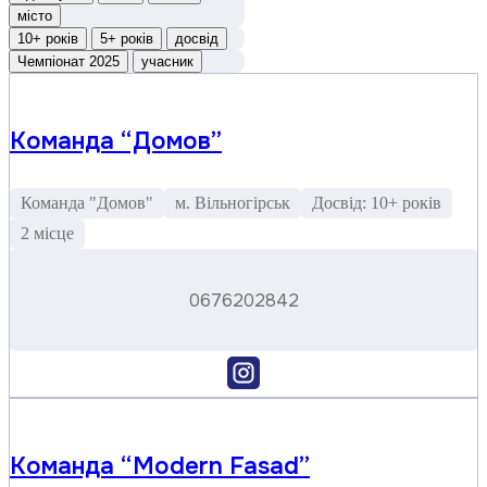
місто
10+ років
5+ років
досвід
Чемпіонат 2025
учасник
Команда “Домов”
Команда "Домов"
м. Вільногірськ
Досвід: 10+ років
2 місце
0676202842
Команда “Modern Fasad”