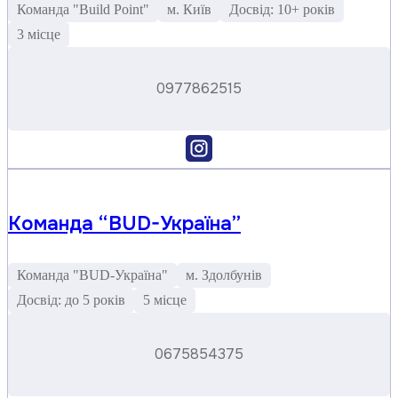
Команда "Build Point"
м. Київ
Досвід: 10+ років
3 місце
0977862515
Команда “BUD-Україна”
Команда "BUD-Україна"
м. Здолбунів
Досвід: до 5 років
5 місце
0675854375