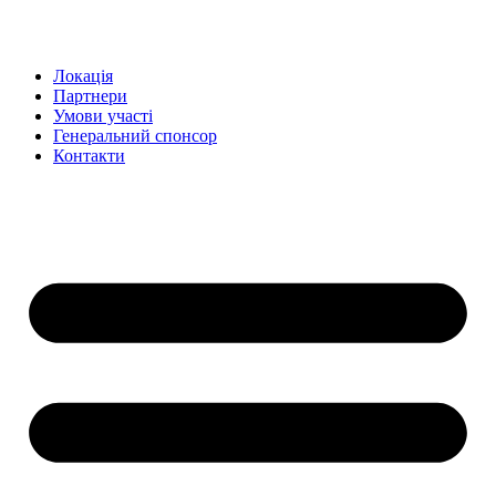
Перейти
до
вмісту
Локація
Партнери
Умови участі
Генеральний спонсор
Контакти